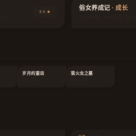
俗女养成记
· 成长
9.6 ★
光芒。
四十岁的她，终于活成了自己
岁月的童话
萤火虫之墓
治愈 · 回忆
剧情 · 战争
9.2