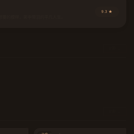
9.3 ★
想要的模样，笑中带泪的平凡人生。
全部 →
全部 →
8.7
8.6