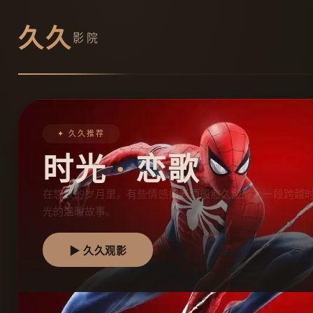
久久
影院
✦ 久久推荐
时光
·
恋歌
在悠长的岁月里，有些情感如老酒般愈久愈醇，一段跨越
光的温暖故事。
▶ 久久观影