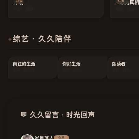
悬疑
社会
开端
沉默的真相
科幻 · 悬疑
悬疑 · 社会
综艺 · 久久陪伴
◈
向往的生活
你好生活
朗读者
生活 · 真人秀
旅行 · 治愈
文化 · 阅读
💬 久久留言 · 时光回声
· 3 条新留言
岁月旅人
1小时前
会员