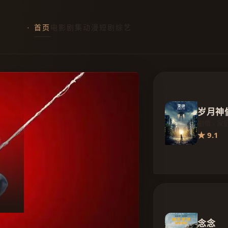
首页
电影
剧集
动漫
短剧
综艺
岁月神
剧情 · 家
★ 9.1
时
念念