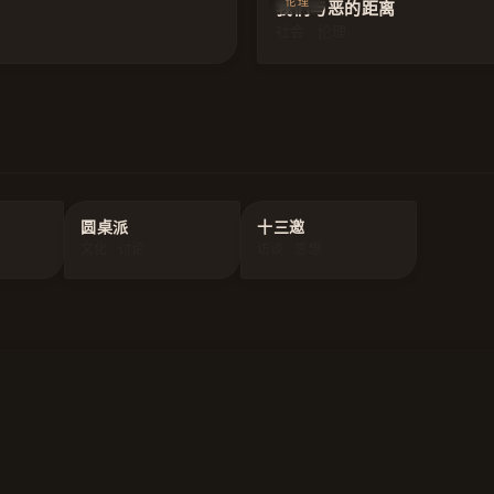
伦理
我们与恶的距离
社会 · 伦理
圆桌派
十三邀
文化 · 讨论
访谈 · 思想