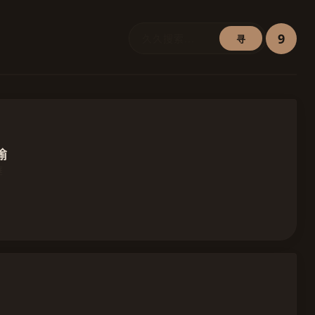
9
寻
偷
庭