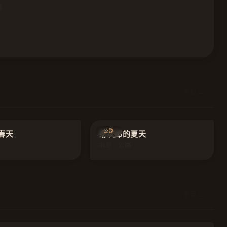
情
全部 →
9.0
9.1
公路
春天
菊次郎的夏天
治愈 · 公路
全部 →