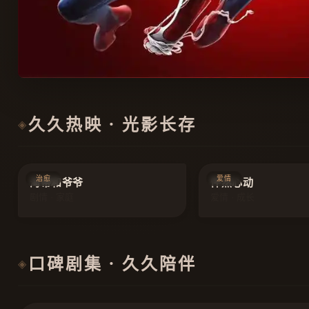
久久热映 · 光影长存
◈
9.3
治愈
爱情
海蒂和爷爷
怦然心动
剧情 · 家庭
爱情 · 成长
口碑剧集 · 久久陪伴
◈