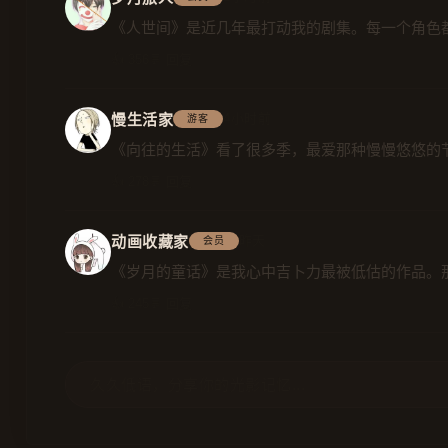
《人世间》是近几年最打动我的剧集。每一个角色
👍 356
💬 回复
慢生活家
4小时前
游客
《向往的生活》看了很多季，最爱那种慢慢悠悠的
👍 278
💬 回复
动画收藏家
昨天
会员
《岁月的童话》是我心中吉卜力最被低估的作品。
👍 245
💬 回复