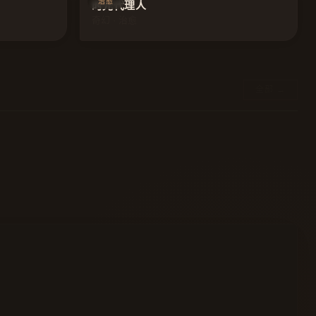
治愈
时光代理人
奇幻 · 治愈
全部 →