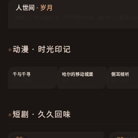
人世间
· 岁月
横跨五十年的家庭史诗，在时代的洪流中，看见每一个普通人的
动漫 · 时光印记
◈
千与千寻
哈尔的移动城堡
侧耳倾听
奇幻 · 冒险
爱情 · 奇幻
青春 · 治愈
短剧 · 久久回味
◈
8.9