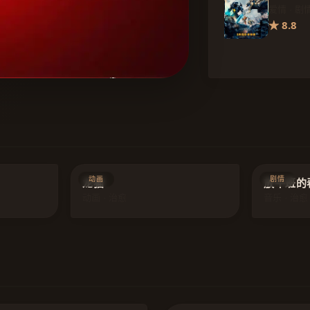
爱情 · 剧
★ 8.8
8.9
9.5
动画
剧情
龙猫
放牛班的
动画 · 治愈
音乐 · 治愈